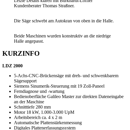
Letzte Details klären mit Burkhardt-Löffler
Kundenberater Thomas Straßner.
Die Säge schwebt am Autokran von oben in die Halle.
Beide Maschinen wurden konstruktiv an die niedrige
Halle angepasst.
KURZINFO
LDZ 2000
5-Achs-CNC-Brückensäge mit dreh- und schwenkbarem
Sägesupport
Siemens Sinumerik-Steuerung mit 19 Zoll-Paneel
Ferndiagnose und -wartung
Bedienoberfläche Galileo Master zur direkten Dateneingabe
an der Maschine
Schnitttiefe 280 mm
Motor 18 kW, 1.000-3.000 UpM
Arbeitsbereich ca. 4 x 2 m
Automatische Plattenstärkenmessung
Digitales Plattenerfassungssystem