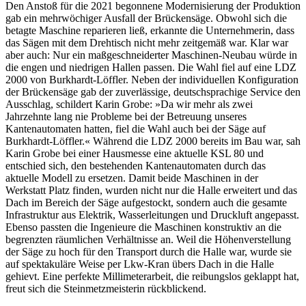
Den Anstoß für die 2021 begonnene Modernisierung der Produktion
gab ein mehrwöchiger Ausfall der Brückensäge. Obwohl sich die
betagte Maschine reparieren ließ, erkannte die Unternehmerin, dass
das Sägen mit dem Drehtisch nicht mehr zeitgemäß war. Klar war
aber auch: Nur ein maßgeschneiderter Maschinen-Neubau würde in
die engen und niedrigen Hallen passen. Die Wahl fiel auf eine LDZ
2000 von Burkhardt-Löffler. Neben der individuellen Konfiguration
der Brückensäge gab der zuverlässige, deutschsprachige Service den
Ausschlag, schildert Karin Grobe: »Da wir mehr als zwei
Jahrzehnte lang nie Probleme bei der Betreuung unseres
Kantenautomaten hatten, fiel die Wahl auch bei der Säge auf
Burkhardt-Löffler.« Während die LDZ 2000 bereits im Bau war, sah
Karin Grobe bei einer Hausmesse eine aktuelle KSL 80 und
entschied sich, den bestehenden Kantenautomaten durch das
aktuelle Modell zu ersetzen. Damit beide Maschinen in der
Werkstatt Platz finden, wurden nicht nur die Halle erweitert und das
Dach im Bereich der Säge aufgestockt, sondern auch die gesamte
Infrastruktur aus Elektrik, Wasserleitungen und Druckluft angepasst.
Ebenso passten die Ingenieure die Maschinen konstruktiv an die
begrenzten räumlichen Verhältnisse an. Weil die Höhenverstellung
der Säge zu hoch für den Transport durch die Halle war, wurde sie
auf spektakuläre Weise per Lkw-Kran übers Dach in die Halle
gehievt. Eine perfekte Millimeterarbeit, die reibungslos geklappt hat,
freut sich die Steinmetzmeisterin rückblickend.